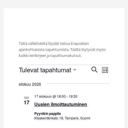
Tältä välilehdeltä löydät tietoa Eräpoikien
ajankohtaisista tapahtumista. Täältä löytyvät myös
kaikki leirikirjeet ja tapahtumakutsut.
Tulevat tapahtumat
Tapahtumat
T
T
Etsi
Lista
Valitse
a
a
päivä.
elokuu 2026
p
p
17 elokuun @ 18:00
-
19:30
a
MA
17
Uusien ilmoittautuminen
a
h
Pyynikin pappila
t
h
Kisakentänkatu 18, Tampere, Suomi
u