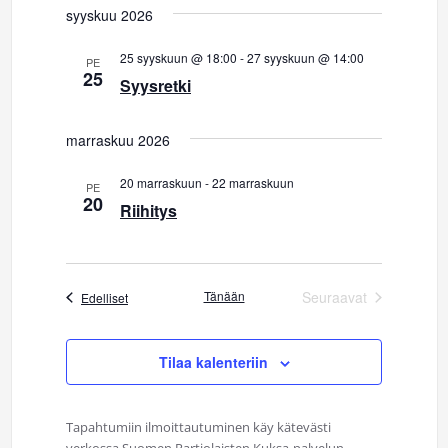
t
syyskuu 2026
m
u
a
25 syyskuun @ 18:00
-
27 syyskuun @ 14:00
PE
25
Syysretki
m
V
i
a
marraskuu 2026
e
t
20 marraskuun
-
22 marraskuun
w
PE
20
Riihitys
E
s
N
t
a
Tänään
Seuraavat
s
Tapahtumat
Edelliset
Tapahtumat
v
i
i
Tilaa kalenteriin
a
g
a
j
Tapahtumiin ilmoittautuminen käy kätevästi