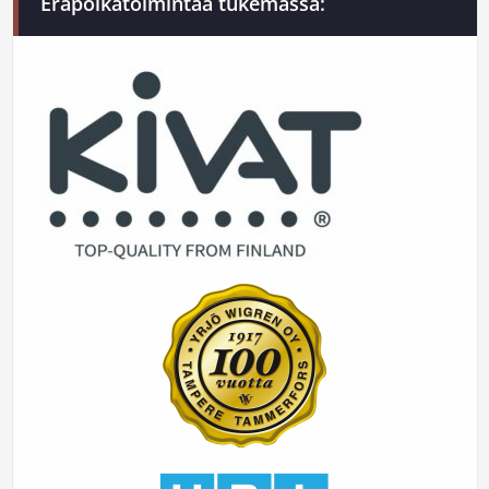
Eräpoikatoimintaa tukemassa: