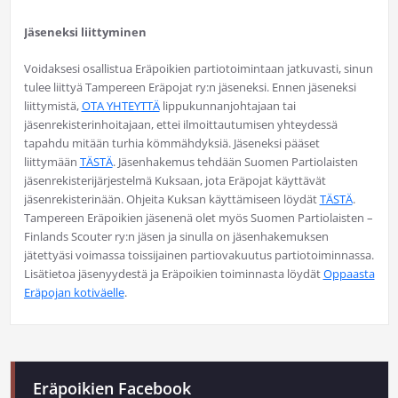
Jäseneksi liittyminen
Voidaksesi osallistua Eräpoikien partiotoimintaan jatkuvasti, sinun
tulee liittyä Tampereen Eräpojat ry:n jäseneksi. Ennen jäseneksi
liittymistä,
OTA YHTEYTTÄ
lippukunnanjohtajaan tai
jäsenrekisterinhoitajaan, ettei ilmoittautumisen yhteydessä
tapahdu mitään turhia kömmähdyksiä. Jäseneksi pääset
liittymään
TÄSTÄ
. Jäsenhakemus tehdään Suomen Partiolaisten
jäsenrekisterijärjestelmä Kuksaan, jota Eräpojat käyttävät
jäsenrekisterinään. Ohjeita Kuksan käyttämiseen löydät
TÄSTÄ
.
Tampereen Eräpoikien jäsenenä olet myös Suomen Partiolaisten –
Finlands Scouter ry:n jäsen ja sinulla on jäsenhakemuksen
jätettyäsi voimassa toissijainen partiovakuutus partiotoiminnassa.
Lisätietoa jäsenyydestä ja Eräpoikien toiminnasta löydät
Oppaasta
Eräpojan kotiväelle
.
Eräpoikien Facebook