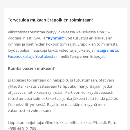
Tervetuloa mukaan Eräpoikien toimintaan!
Viikottaista toimintaa löytyy jokaisessa ikäluokassa aina 15-
vuotiaisiin asti. Sivulla
”
Ryhmät
”
voit tutustua eri ikäkausien
ryhmiin ja näet niiden kokoontumisajat. Eräpoikien toiminnasta
löydät paljon hauskoja kuvia, videoita ja julkaisuja
Instagramista
,
Facebookista
ja
Youtubesta
nimellä Tampereen Eräpojat.
Kuinka pääsen mukaan?
Eräpoikien toimintaan on helppo tulla tutustumaan, otat vain
yhteyttä ikäkausivastaavaan tai lippukunnanjohtajaan, jotka
ohjaavat sinut oikeaan ryhmään. Partioon voi käydä vapaasti
tutustumassa kolme (3) kertaa, jonka jälkeen tulisi tehdä päätös
jäseneksi liittymisestä. Rajattuun määrään on syynä mm.
vakuutusten voimassaolo.
Lippukunnanjohtaja: Vilho Liukkala, vilho.liukkala@taer.fi, Puh.
+358 44 3121709