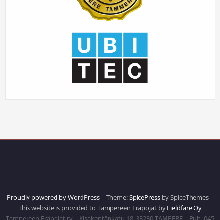
Proudly powered by WordPress
| Theme:
SpicePress
by SpiceThemes |
This website is provided to Tampereen Eräpojat by
Fieldfare Oy
Tampereen Eräpojat ry | Kisakentänkatu 18, 33230 TAMPERE | Puh. 045