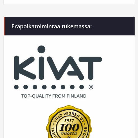
Eräpoikatoimintaa tukemassa: