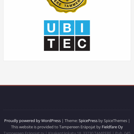
Proudly powered by WordPress
| Theme:
SpicePress
by SpiceThemes |
This website is provided to Tampereen Eräpojat by
Fieldfare Oy
Tampereen Eräpojat ry | Kisakentänkatu 18, 33230 TAMPERE | Puh. 045