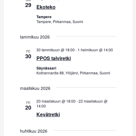
29
Ekoteko
k
Tampere
Tampere, Pirkanmaa, Suomi
y
m
tammikuu 2026
ä
30 tammikuun @ 18:00
-
1 helmikuun @ 14:00
PE
30
PPOS talviretki
t
Säynäsaari
Kotirannantie 88, Ylöjärvi, Pirkanmaa, Suomi
n
a
maaliskuu 2026
v
20 maaliskuun @ 18:00
-
22 maaliskuun @
PE
14:00
20
i
Kevätretki
g
huhtikuu 2026