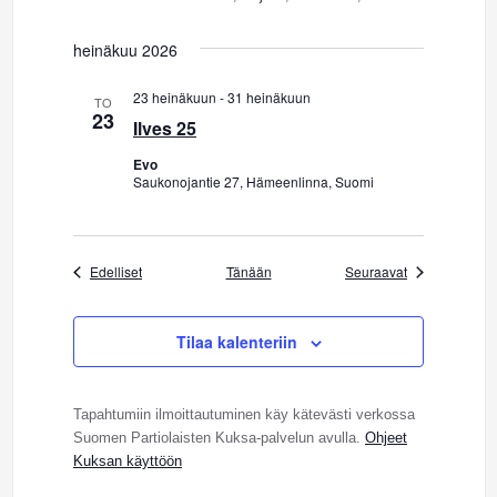
heinäkuu 2026
23 heinäkuun
-
31 heinäkuun
TO
23
Ilves 25
Evo
Saukonojantie 27, Hämeenlinna, Suomi
Tapahtumat
Tapahtumat
Edelliset
Tänään
Seuraavat
Tilaa kalenteriin
Tapahtumiin ilmoittautuminen käy kätevästi verkossa
Suomen Partiolaisten Kuksa-palvelun avulla.
Ohjeet
Kuksan käyttöön