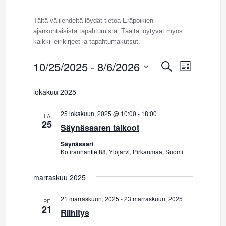
Tältä välilehdeltä löydät tietoa Eräpoikien
ajankohtaisista tapahtumista. Täältä löytyvät myös
kaikki leirikirjeet ja tapahtumakutsut.
10/25/2025
 - 
8/6/2026
Tapahtumat
Etsi
T
T
Lista
Valitse
a
a
päivä.
lokakuu 2025
p
p
25 lokakuun, 2025 @ 10:00
-
18:00
a
LA
25
Säynäsaaren talkoot
a
h
Säynäsaari
t
h
Kotirannantie 88, Ylöjärvi, Pirkanmaa, Suomi
u
t
marraskuu 2025
m
u
21 marraskuun, 2025
-
23 marraskuun, 2025
a
PE
21
Riihitys
m
V