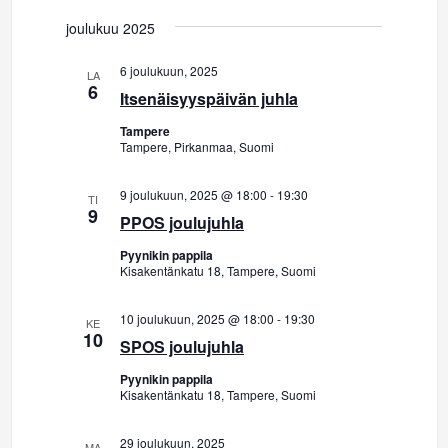
i
a
joulukuu 2025
e
t
6 joulukuun, 2025
LA
w
6
Itsenäisyyspäivän juhla
E
s
Tampere
N
t
Tampere, Pirkanmaa, Suomi
a
s
9 joulukuun, 2025 @ 18:00
-
19:30
TI
v
9
PPOS joulujuhla
i
i
Pyynikin pappila
Kisakentänkatu 18, Tampere, Suomi
a
g
a
j
10 joulukuun, 2025 @ 18:00
-
19:30
KE
10
t
SPOS joulujuhla
a
i
Pyynikin pappila
Kisakentänkatu 18, Tampere, Suomi
N
o
ä
n
29 joulukuun, 2025
MA