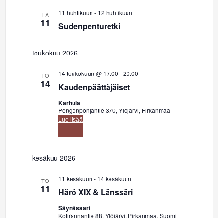
o
11 huhtikuun
-
12 huhtikuun
LA
11
i
Sudenpenturetki
n
toukokuu 2026
t
14 toukokuun @ 17:00
-
20:00
TO
14
i
Kaudenpäättäjäiset
Karhula
Pengonpohjantie 370, Ylöjärvi, Pirkanmaa
Lue lisää
kesäkuu 2026
11 kesäkuun
-
14 kesäkuun
TO
11
Härö XIX & Länssäri
Säynäsaari
Kotirannantie 88, Ylöjärvi, Pirkanmaa, Suomi