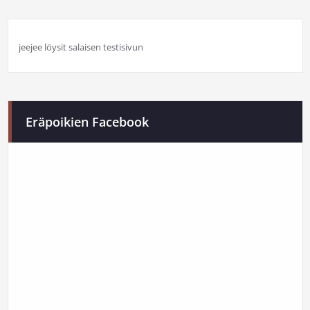
jeejee löysit salaisen testisivun
Eräpoikien Facebook