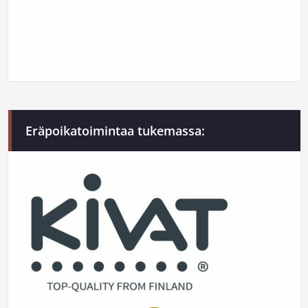
Eräpoikatoimintaa tukemassa: